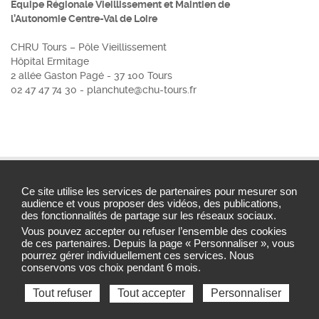
Équipe Régionale Vieillissement et Maintien de
l’Autonomie Centre-Val de Loire
CHRU Tours – Pôle Vieillissement
Hôpital Ermitage
2 allée Gaston Pagé - 37 100 Tours
02 47 47 74 30 -
planchute@chu-tours.fr
Ce site utilise les services de partenaires pour mesurer son
Contacts ERVMA & ARS Centre-Val de Loire
audience et vous proposer des vidéos, des publications,
des fonctionnalités de partage sur les réseaux sociaux.
Plan du site
Vous pouvez accepter ou refuser l’ensemble des cookies
de ces partenaires. Depuis la page « Personnaliser », vous
Gestion des cookies
pourrez gérer individuellement ces services. Nous
conservons vos choix pendant 6 mois.
Tout refuser
Tout accepter
Personnaliser
ARS 2023