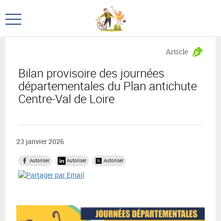
Aller
Aller
au
au
Ouvrir
menu
contenu
le
principal,
menu
Article
principal
Bilan provisoire des journées
départementales du Plan antichute
Centre-Val de Loire
23 janvier 2026
Autoriser
Autoriser
Autoriser