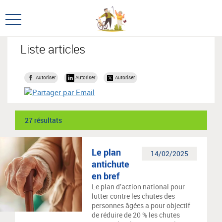
Aller
Aller
au
au
Ouvrir
menu
contenu
le
principal,
menu
Liste articles
principal
Autoriser
Autoriser
Autoriser
27 résultats
Le plan
14/02/2025
antichute
en bref
Le plan d’action national pour
lutter contre les chutes des
personnes âgées a pour objectif
de réduire de 20 % les chutes